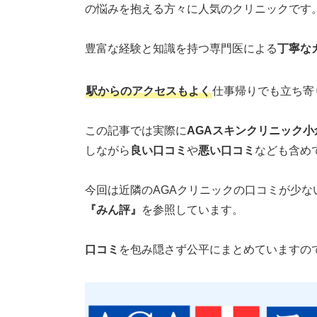
の悩みを抱える方々に人気のクリニックです
豊富な経験と知識を持つ専門医による
丁寧な
駅からのアクセスもよく
仕事帰りでも立ち寄
この記事では実際に
AGAスキンクリニック小
しながら
良い口コミ
や
悪い口コミ
なども含め
今回は近隣のAGAクリニックの口コミが少
『みん評』
を参照しています。
口コミ
を包み隠さず公平にまとめていますの