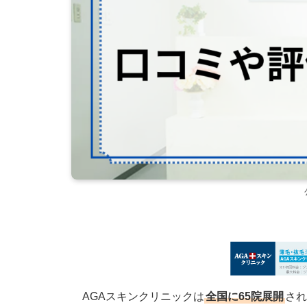
AGAスキンクリニックは
全国に65院展開
され