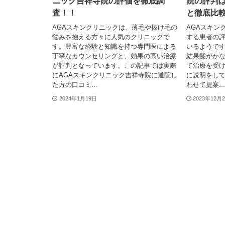
ニック吉祥寺院の評価を徹底調
院の評判
査！！
と徹底比
AGAスキンクリニックは、薄毛や抜け毛の
AGAスキン
悩みを抱える方々に人気のクリニックで
する患者の
す。豊富な経験と知識を持つ専門医による
いるようです
丁寧なカウンセリングと、効果の高い治療
結果髪がか
が評判となっています。この記事では実際
て治療を受
にAGAスキンクリニック吉祥寺院に通院し
に説明をし
た方の口コミ...
わせて提案...
2024年1月19日
2023年12月