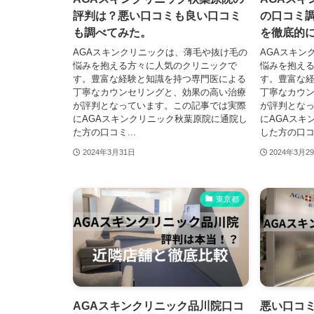
評判は？悪い口コミも良い口コミ
の口コミ
も調べてみた。
を徹底的
AGAスキンクリニックは、薄毛や抜け毛の
AGAスキン
悩みを抱える方々に人気のクリニックで
悩みを抱え
す。豊富な経験と知識を持つ専門医による
す。豊富な
丁寧なカウンセリングと、効果の高い治療
丁寧なカウ
が評判となっています。この記事では実際
が評判とな
にAGAスキンクリニック秋葉原院に通院し
にAGAスキ
た方の口コミ...
した方の口コ.
2024年3月31日
2024年3月2
東京都
AGAスキンクリニック品川院口コ
悪い口コミ