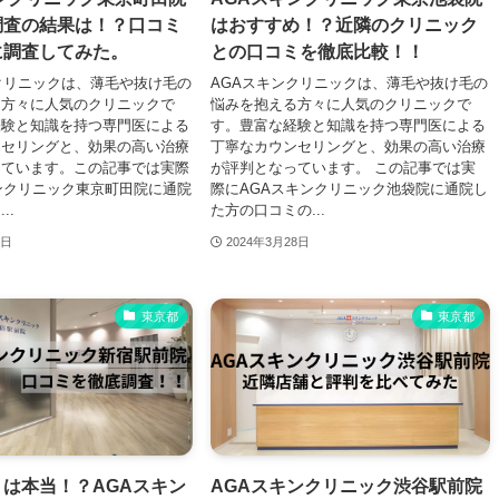
調査の結果は！？口コミ
はおすすめ！？近隣のクリニック
に調査してみた。
との口コミを徹底比較！！
クリニックは、薄毛や抜け毛の
AGAスキンクリニックは、薄毛や抜け毛の
る方々に人気のクリニックで
悩みを抱える方々に人気のクリニックで
経験と知識を持つ専門医による
す。豊富な経験と知識を持つ専門医による
ンセリングと、効果の高い治療
丁寧なカウンセリングと、効果の高い治療
っています。この記事では実際
が評判となっています。 この記事では実
ンクリニック東京町田院に通院
際にAGAスキンクリニック池袋院に通院し
..
た方の口コミの...
9日
2024年3月28日
東京都
東京都
は本当！？AGAスキン
AGAスキンクリニック渋谷駅前院