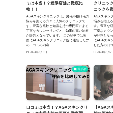
ミは本当！？近隣店舗と徹底比
クリニッ
較！！
ニックを
AGAスキンクリニックは、薄毛や抜け毛の
AGAスキン
悩みを抱える方々に人気のクリニックで
悩みを抱え
す。豊富な経験と知識を持つ専門医による
す。豊富な
丁寧なカウンセリングと、効果の高い治療
丁寧なカウ
が評判となっています。 この記事では実
が評判とな
際にAGAスキンクリニック院に通院した方
にAGAスキ
の口コミの内容...
した方の口コ.
2024年3月9日
2024年3月7
東京都
口コミは本当！？AGAスキンクリ
【AGAス