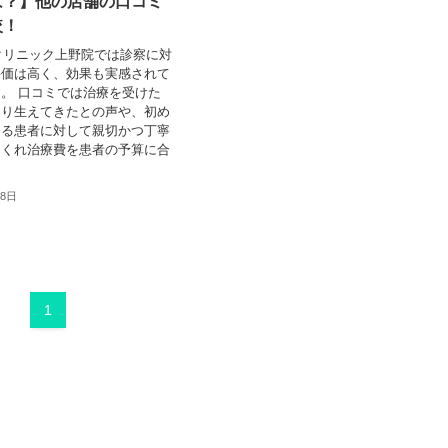
は？】他の店舗の口コミ
較！
クリニック上野院では診察に対
評価は高く、効果も実感されて
。 口コミでは治療を受けた
なり生えてきたとの声や、初め
ける患者に対して親切かつ丁寧
てくれ治療費を患者の予算に合
28日
1